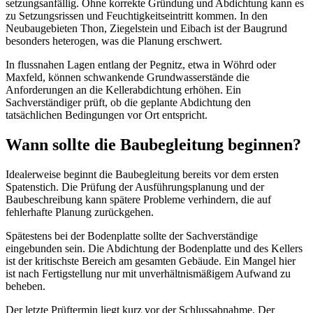
setzungsanfällig. Ohne korrekte Gründung und Abdichtung kann es
zu Setzungsrissen und Feuchtigkeitseintritt kommen. In den
Neubaugebieten Thon, Ziegelstein und Eibach ist der Baugrund
besonders heterogen, was die Planung erschwert.
In flussnahen Lagen entlang der Pegnitz, etwa in Wöhrd oder
Maxfeld, können schwankende Grundwasserstände die
Anforderungen an die Kellerabdichtung erhöhen. Ein
Sachverständiger prüft, ob die geplante Abdichtung den
tatsächlichen Bedingungen vor Ort entspricht.
Wann sollte die Baubegleitung beginnen?
Idealerweise beginnt die Baubegleitung bereits vor dem ersten
Spatenstich. Die Prüfung der Ausführungsplanung und der
Baubeschreibung kann spätere Probleme verhindern, die auf
fehlerhafte Planung zurückgehen.
Spätestens bei der Bodenplatte sollte der Sachverständige
eingebunden sein. Die Abdichtung der Bodenplatte und des Kellers
ist der kritischste Bereich am gesamten Gebäude. Ein Mangel hier
ist nach Fertigstellung nur mit unverhältnismäßigem Aufwand zu
beheben.
Der letzte Prüftermin liegt kurz vor der Schlussabnahme. Der