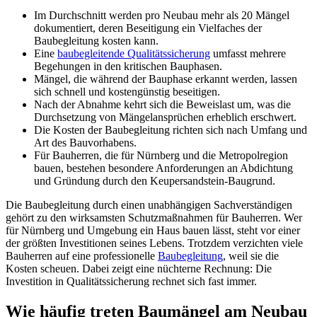
Im Durchschnitt werden pro Neubau mehr als 20 Mängel
dokumentiert, deren Beseitigung ein Vielfaches der
Baubegleitung kosten kann.
Eine
baubegleitende Qualitätssicherung
umfasst mehrere
Begehungen in den kritischen Bauphasen.
Mängel, die während der Bauphase erkannt werden, lassen
sich schnell und kostengünstig beseitigen.
Nach der Abnahme kehrt sich die Beweislast um, was die
Durchsetzung von Mängelansprüchen erheblich erschwert.
Die Kosten der Baubegleitung richten sich nach Umfang und
Art des Bauvorhabens.
Für Bauherren, die für Nürnberg und die Metropolregion
bauen, bestehen besondere Anforderungen an Abdichtung
und Gründung durch den Keupersandstein-Baugrund.
Die Baubegleitung durch einen unabhängigen Sachverständigen
gehört zu den wirksamsten Schutzmaßnahmen für Bauherren. Wer
für Nürnberg und Umgebung ein Haus bauen lässt, steht vor einer
der größten Investitionen seines Lebens. Trotzdem verzichten viele
Bauherren auf eine professionelle
Baubegleitung
, weil sie die
Kosten scheuen. Dabei zeigt eine nüchterne Rechnung: Die
Investition in Qualitätssicherung rechnet sich fast immer.
Wie häufig treten Baumängel am Neubau