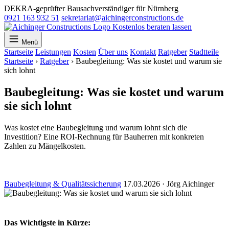
DEKRA-geprüfter Bausachverständiger für Nürnberg
0921 163 932 51
sekretariat@aichingerconstructions.de
Kostenlos beraten lassen
Menü
Startseite
Leistungen
Kosten
Über uns
Kontakt
Ratgeber
Stadtteile
Startseite
›
Ratgeber
›
Baubegleitung: Was sie kostet und warum sie
sich lohnt
Baubegleitung: Was sie kostet und warum
sie sich lohnt
Was kostet eine Baubegleitung und warum lohnt sich die
Investition? Eine ROI-Rechnung für Bauherren mit konkreten
Zahlen zu Mängelkosten.
Baubegleitung & Qualitätssicherung
17.03.2026
·
Jörg Aichinger
Das Wichtigste in Kürze: