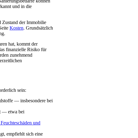
 Sanierungsbedarfe können
rkannt und in die
d Zustand der Immobilie
Seite
Kosten
. Grundsätzlich
ng.
hren hat, kommt der
 finanzielle Risiko für
werden zunehmend
rzeitlichen
derlich sein:
dstoffe — insbesondere bei
t — etwa bei
 Feuchteschäden und
t, empfiehlt sich eine