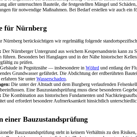
ung aller untersuchten Bauteile, die festgestellten Mängel und Schäden
ungen für notwendige Maßnahmen. Bei Bedarf erstellen wir auch ein f
e für Nürnberg
 Nürnberg berücksichtigen wir regelmäßig folgende standortspezifisch
:
Der Nürnberger Untergrund aus weichem Keupersandstein kann zu S
 führen. Besonders bei Hanglagen und in der Nähe historischer Kellera
gfältig zu prüfen.
Gebäude in Pegnitznähe — insbesondere in
Wöhrd
und entlang der Fl
ndes Grundwasser gefährdet. Die Abdichtung der erdberührten Bauteil
erfahren Sie unter
Wasserschaden
.
agen:
Die unter der Altstadt und dem Burgberg verlaufenden Felsenkell
beeinflussen. Eine Bauzustandsprüfung muss diese besonderen Gegeben
:
Die Kombination aus historischen Fundamenten und Nachkriegsaufba
eitet und erfordert besondere Aufmerksamkeit hinsichtlich unterschiedl
n einer Bauzustandsprüfung
ssionelle Bauzustandsprüfung steht in keinem Verhältnis zu den Risiken