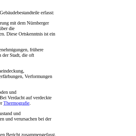
Gebäudebestandteile erfasst:
ahrung mit dem Nürnberger
ber die
. Diese Ortskenntnis ist ein
enehmigungen, frühere
der Stadt, die oft
heindeckung,
erfärbungen, Verformungen
boden und
Bei Verdacht auf verdeckte
er
Thermografie
.
Zustand und
llen und verursachen bei der
ten Bericht zusammengefasst.