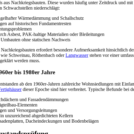
s aus Nachkriegsbauten. Diese wurden häufig unter Zeitdruck und mit 
hen Schwachstellen niederschlägt:
gelhafter Wärmedämmung und Schallschutz
gen auf historischen Fundamentresten
chtungsproblemen
rch Asbest, PAK-haltige Materialien oder Bleileitungen
 Umbauten ohne statischen Nachweis
achkriegsbauten erfordert besondere Aufmerksamkeit hinsichtlich der 
en wie Schweinau, Röthenbach oder
Langwasser
stehen vor einer umfass
 geklärt werden muss.
960er bis 1980er Jahre
ntstanden ab den 1960er-Jahren zahlreiche Wohnsiedlungen mit Einfam
Fertighäuser
dieser Epoche sind hier verbreitet. Typische Befunde bei 
lachdächern und Fassadendämmungen
gteilbau-Elementen
agen und Versorgungsleitungen
in unzureichend abgedichteten Kellern
ssadenplatten, Dacheindeckungen und Bodenbelägen
zustandsprüfung