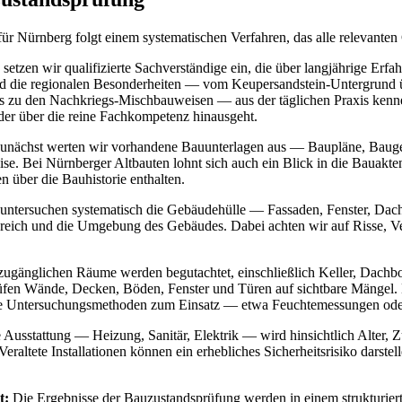
r Nürnberg folgt einem systematischen Verfahren, das alle relevanten 
setzen wir qualifizierte Sachverständige ein, die über langjährige Erf
d die regionalen Besonderheiten — vom Keupersandstein-Untergrund ü
s zu den Nachkriegs-Mischbauweisen — aus der täglichen Praxis kennen
 der über die reine Fachkompetenz hinausgeht.
unächst werten wir vorhandene Bauunterlagen aus — Baupläne, Baug
e. Bei Nürnberger Altbauten lohnt sich auch ein Blick in die Bauakten 
n über die Bauhistorie enthalten.
untersuchen systematisch die Gebäudehülle — Fassaden, Fenster, Dac
eich und die Umgebung des Gebäudes. Dabei achten wir auf Risse, V
zugänglichen Räume werden begutachtet, einschließlich Keller, Dach
üfen Wände, Decken, Böden, Fenster und Türen auf sichtbare Mängel. 
 Untersuchungsmethoden zum Einsatz — etwa Feuchtemessungen od
 Ausstattung — Heizung, Sanitär, Elektrik — wird hinsichtlich Alter, 
Veraltete Installationen können ein erhebliches Sicherheitsrisiko darste
t:
Die Ergebnisse der Bauzustandsprüfung werden in einem strukturier