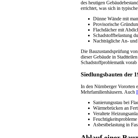
des heutigen Gebäudebestand
errichtet, was sich in typisc
Dünne Wände mit man
Provisorische Gründun
Flachdächer mit Abdi
Schadstoffbelastung du
Nachträgliche An- und
Die Bauzustandsprüfung von N
dieser Gebäude in Stadtteil
Schadstoffproblematik vorab
Siedlungsbauten der 1
In den Nürnberger Vororten e
Mehrfamilienhäusern. Auch
Sanierungsstau bei F
Wärmebrücken an Ferti
Veraltete Heizungsanl
Feuchtigkeitsprobleme 
Asbestbelastung in Fa
Ablauf einer Bau