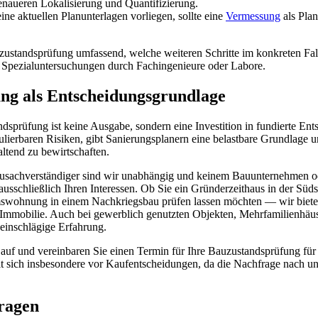
naueren Lokalisierung und Quantifizierung.
ne aktuellen Planunterlagen vorliegen, sollte eine
Vermessung
als Plan
zustandsprüfung umfassend, welche weiteren Schritte im konkreten Fall
h Spezialuntersuchungen durch Fachingenieure oder Labore.
ng als Entscheidungsgrundlage
dsprüfung ist keine Ausgabe, sondern eine Investition in fundierte Ent
lierbaren Risiken, gibt Sanierungsplanern eine belastbare Grundlage un
altend zu bewirtschaften.
usachverständiger sind wir unabhängig und keinem Bauunternehmen ode
sschließlich Ihren Interessen. Ob Sie ein Gründerzeithaus in der Süds
mswohnung in einem Nachkriegsbau prüfen lassen möchten — wir biete
 Immobilie. Auch bei gewerblich genutzten Objekten, Mehrfamilienhä
einschlägige Erfahrung.
auf und vereinbaren Sie einen Termin für Ihre Bauzustandsprüfung für
t sich insbesondere vor Kaufentscheidungen, da die Nachfrage nach 
Fragen