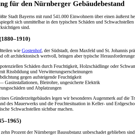
ng für den Nürnberger Gebäudebestand
rößte Stadt Bayerns mit rund 541.000 Einwohnern über einen äußerst 
piegelt sich unmittelbar in den typischen Schäden und Schwachstellen w
ksichtigen sind.
(1880–1910)
dtteilen wie
Gostenhof
, der Südstadt, dem Maxfeld und St. Johannis pr
 oft architektonisch wertvoll, bringen aber typische Herausforderungen
potenziellen Schäden durch Feuchtigkeit, Holzschädlinge oder Schwa
it Rissbildung und Verwitterungserscheinungen
bdichtung gegen aufsteigende Feuchtigkeit
— Gasinstallationen, Bleirohre, ungesicherte Elektrik
erungsschäden und Abplatzungen
eines Gründerzeitgebäudes legen wir besonderes Augenmerk auf die Tr
nd des Mauerwerks und die Feuchtesituation in Keller- und Erdgesch
ische Schwachstellen sichtbar machen.
45–1965)
zehn Prozent der Nürnberger Bausubstanz unbeschadet geblieben sind, b