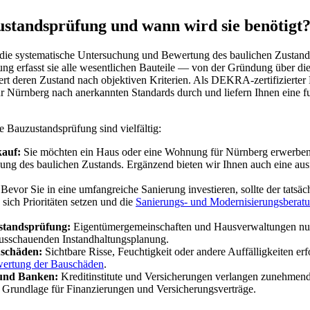
ustandsprüfung und wann wird sie benötigt
die systematische Untersuchung und Bewertung des baulichen Zustands
gung erfasst sie alle wesentlichen Bauteile — von der Gründung über di
 deren Zustand nach objektiven Kriterien. Als DEKRA-zertifizierter 
 Nürnberg nach anerkannten Standards durch und liefern Ihnen eine fu
e Bauzustandsprüfung sind vielfältig:
auf:
Sie möchten ein Haus oder eine Wohnung für Nürnberg erwerben
ung des baulichen Zustands. Ergänzend bieten wir Ihnen auch eine aus
Bevor Sie in eine umfangreiche Sanierung investieren, sollte der tats
 sich Prioritäten setzen und die
Sanierungs- und Modernisierungsberat
standsprüfung:
Eigentümergemeinschaften und Hausverwaltungen nut
ausschauenden Instandhaltungsplanung.
uschäden:
Sichtbare Risse, Feuchtigkeit oder andere Auffälligkeiten er
ertung der Bauschäden
.
und Banken:
Kreditinstitute und Versicherungen verlangen zunehmend
 Grundlage für Finanzierungen und Versicherungsverträge.