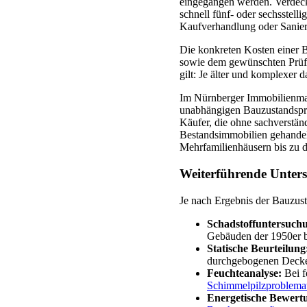
eingegangen werden. Verdeck
schnell fünf- oder sechsstell
Kaufverhandlung oder Sanier
Die konkreten Kosten einer 
sowie dem gewünschten Prüfun
gilt: Je älter und komplexer
Im Nürnberger Immobilienmar
unabhängigen Bauzustandsprü
Käufer, die ohne sachverstän
Bestandsimmobilien gehandel
Mehrfamilienhäusern bis zu 
Weiterführende Unter
Je nach Ergebnis der Bauzust
Schadstoffuntersuch
Gebäuden der 1950er b
Statische Beurteilung
durchgebogenen Decken
Feuchteanalyse:
Bei f
Schimmelpilzproblema
Energetische Bewert