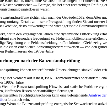
te Bauschäden, unerkannte Schadstoffbelastungen oder unterschätzte
ige Kosten verursachen — Beträge, die bei einer rechtzeitigen Prüfung e
ungsplanung eingeflossen wären.
Bauzustandsprüfung richten sich nach der Gebäudegröße, dem Alter un
gsumfang. Details zu unserer Preisgestaltung finden Sie auf unserer 
 das Gebäude, desto aufwendiger und wichtiger ist die Bauzustandsprüfu
kt, der in den vergangenen Jahren eine dynamische Entwicklung erfa
fung eine besondere Bedeutung zu. Hohe Immobilienpreise erhöhen das
dige Begleitung eine Fehlentscheidung treffen könnten. Gleichzeitig 
t, die einen erheblichen Sanierungsbedarf aufweisen — von den gründe
den Reihenhäusern der 1970er-Jahre.
suchungen nach der Bauzustandsprüfung
andsprüfung können weiterführende Untersuchungen sinnvoll oder erfor
ung:
Bei Verdacht auf Asbest, PAK, Holzschutzmittel oder andere Scha
is 1980er-Jahre.
:
Wenn die Bauzustandsprüfung Hinweise auf statische Probleme ergib
, klaffenden Rissen oder auffälligen Setzungen.
estgestellten Feuchtigkeitsschäden kann eine tiefergehende
Analyse der
tik
erforderlich sein.
ung:
Wenn die Bauzustandsprüfung energetische Schwachstellen aufzeig