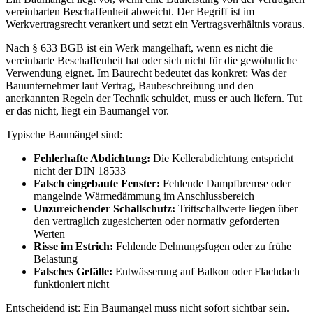
vereinbarten Beschaffenheit abweicht. Der Begriff ist im
Werkvertragsrecht verankert und setzt ein Vertragsverhältnis voraus.
Nach § 633 BGB ist ein Werk mangelhaft, wenn es nicht die
vereinbarte Beschaffenheit hat oder sich nicht für die gewöhnliche
Verwendung eignet. Im Baurecht bedeutet das konkret: Was der
Bauunternehmer laut Vertrag, Baubeschreibung und den
anerkannten Regeln der Technik schuldet, muss er auch liefern. Tut
er das nicht, liegt ein Baumangel vor.
Typische Baumängel sind:
Fehlerhafte Abdichtung:
Die Kellerabdichtung entspricht
nicht der DIN 18533
Falsch eingebaute Fenster:
Fehlende Dampfbremse oder
mangelnde Wärmedämmung im Anschlussbereich
Unzureichender Schallschutz:
Trittschallwerte liegen über
den vertraglich zugesicherten oder normativ geforderten
Werten
Risse im Estrich:
Fehlende Dehnungsfugen oder zu frühe
Belastung
Falsches Gefälle:
Entwässerung auf Balkon oder Flachdach
funktioniert nicht
Entscheidend ist: Ein Baumangel muss nicht sofort sichtbar sein.