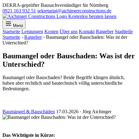
DEKRA-geprüfter Bausachverständiger für Nürnberg
0921 163 932 51
sekretariat@aichingerconstructions.de
Kostenlos beraten lassen
Menü
Startseite
Leistungen
Kosten
Über uns
Kontakt
Ratgeber
Stadtteile
Startseite
›
Ratgeber
›
Baumangel oder Bauschaden: Was ist der
Unterschied?
Baumangel oder Bauschaden: Was ist der
Unterschied?
Baumangel oder Bauschaden? Beide Begriffe klingen ähnlich,
haben aber rechtlich und bautechnisch völlig unterschiedliche
Bedeutungen.
Baumängel & Bauschäden
17.03.2026
·
Jörg Aichinger
Das Wichtigste in Kürze: