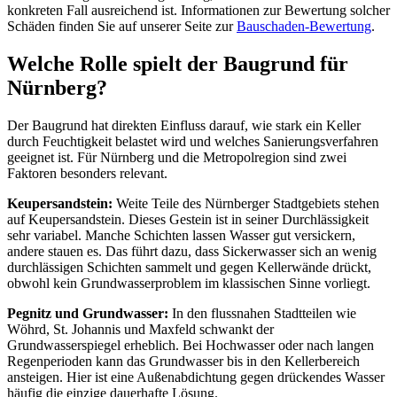
konkreten Fall ausreichend ist. Informationen zur Bewertung solcher
Schäden finden Sie auf unserer Seite zur
Bauschaden-Bewertung
.
Welche Rolle spielt der Baugrund für
Nürnberg?
Der Baugrund hat direkten Einfluss darauf, wie stark ein Keller
durch Feuchtigkeit belastet wird und welches Sanierungsverfahren
geeignet ist. Für Nürnberg und die Metropolregion sind zwei
Faktoren besonders relevant.
Keupersandstein:
Weite Teile des Nürnberger Stadtgebiets stehen
auf Keupersandstein. Dieses Gestein ist in seiner Durchlässigkeit
sehr variabel. Manche Schichten lassen Wasser gut versickern,
andere stauen es. Das führt dazu, dass Sickerwasser sich an wenig
durchlässigen Schichten sammelt und gegen Kellerwände drückt,
obwohl kein Grundwasserproblem im klassischen Sinne vorliegt.
Pegnitz und Grundwasser:
In den flussnahen Stadtteilen wie
Wöhrd, St. Johannis und Maxfeld schwankt der
Grundwasserspiegel erheblich. Bei Hochwasser oder nach langen
Regenperioden kann das Grundwasser bis in den Kellerbereich
ansteigen. Hier ist eine Außenabdichtung gegen drückendes Wasser
häufig die einzige dauerhafte Lösung.