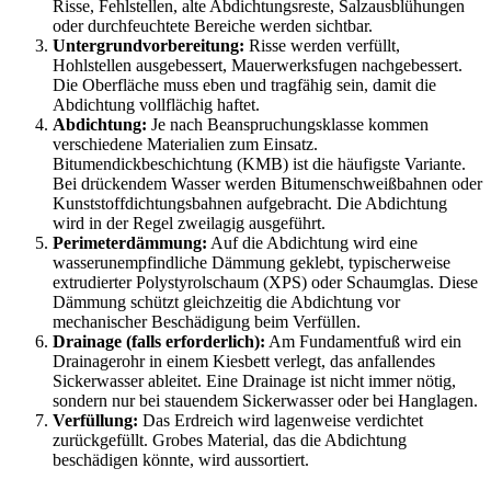
Risse, Fehlstellen, alte Abdichtungsreste, Salzausblühungen
oder durchfeuchtete Bereiche werden sichtbar.
Untergrundvorbereitung:
Risse werden verfüllt,
Hohlstellen ausgebessert, Mauerwerksfugen nachgebessert.
Die Oberfläche muss eben und tragfähig sein, damit die
Abdichtung vollflächig haftet.
Abdichtung:
Je nach Beanspruchungsklasse kommen
verschiedene Materialien zum Einsatz.
Bitumendickbeschichtung (KMB) ist die häufigste Variante.
Bei drückendem Wasser werden Bitumenschweißbahnen oder
Kunststoffdichtungsbahnen aufgebracht. Die Abdichtung
wird in der Regel zweilagig ausgeführt.
Perimeterdämmung:
Auf die Abdichtung wird eine
wasserunempfindliche Dämmung geklebt, typischerweise
extrudierter Polystyrolschaum (XPS) oder Schaumglas. Diese
Dämmung schützt gleichzeitig die Abdichtung vor
mechanischer Beschädigung beim Verfüllen.
Drainage (falls erforderlich):
Am Fundamentfuß wird ein
Drainagerohr in einem Kiesbett verlegt, das anfallendes
Sickerwasser ableitet. Eine Drainage ist nicht immer nötig,
sondern nur bei stauendem Sickerwasser oder bei Hanglagen.
Verfüllung:
Das Erdreich wird lagenweise verdichtet
zurückgefüllt. Grobes Material, das die Abdichtung
beschädigen könnte, wird aussortiert.