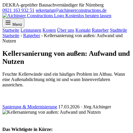
DEKRA-geprüfter Bausachverständiger für Nürnberg
0921 163 932 51
sekretariat@aichingerconstructions.de
Kostenlos beraten lassen
Menü
Startseite
Leistungen
Kosten
Über uns
Kontakt
Ratgeber
Stadtteile
Startseite
›
Ratgeber
›
Kellersanierung von außen: Aufwand und
Nutzen
Kellersanierung von außen: Aufwand und
Nutzen
Feuchte Kellerwände sind ein häufiges Problem im Altbau. Wann
eine Außenabdichtung nötig ist und wann Innenverfahren
ausreichen.
Sanierung & Modernisierung
17.03.2026
·
Jörg Aichinger
Das Wichtigste in Kürze: