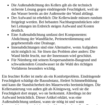
Die Außenabdichtung des Kellers gilt als die technisch
sicherste Lösung gegen eindringende Feuchtigkeit, weil sie
das Wasser bereits an der Außenseite der Wand abfängt.
Der Aufwand ist erheblich: Die Kellerwände müssen rundum
freigelegt werden. Bei bebauten Nachbargrundstücken oder
bei Leitungen im Erdreich steigen Aufwand und Kosten
deutlich.
Eine Außenabdichtung umfasst drei Komponenten:
Abdichtung der Wandfläche, Perimeterdämmung und
gegebenenfalls eine Drainage.
Innenabdichtungen sind eine Alternative, wenn Aufgraben
nicht möglich ist. Sie lösen das Problem aber anders: Die
Wand bleibt feucht, nur der Innenraum wird geschützt.
Für Nürnberg mit seinem Keupersandstein-Baugrund und
schwankendem Grundwasser ist die Wahl des richtigen
Verfahrens besonders wichtig.
Ein feuchter Keller ist mehr als ein Komfortproblem. Eindringende
Feuchtigkeit schädigt die Bausubstanz, fördert Schimmelbildung
und kann die Standsicherheit des Mauerwerks beeinträchtigen. Die
Kellersanierung von außen gilt als Königsweg, weil sie die
Feuchtigkeit dort stoppt, wo sie herkommt. Allerdings ist der
Aufwand beträchtlich. Dieser Artikel erklärt, was eine
Außenabdichtung umfasst, wann sie nötig ist und wann