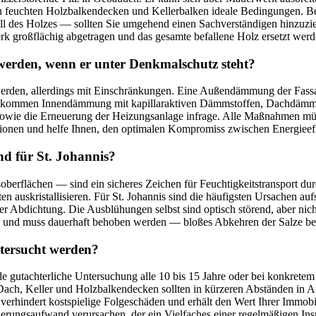
t er in feuchten Holzbalkendecken und Kellerbalken ideale Bedingungen
all des Holzes — sollten Sie umgehend einen Sachverständigen hinzuzi
erk großflächig abgetragen und das gesamte befallene Holz ersetzt werd
 werden, wenn er unter Denkmalschutz steht?
erden, allerdings mit Einschränkungen. Eine Außendämmung der Fassad
rnativ kommen Innendämmung mit kapillaraktiven Dämmstoffen, Dachdäm
ild sowie die Erneuerung der Heizungsanlage infrage. Alle Maßnahmen 
tionen und helfe Ihnen, den optimalen Kompromiss zwischen Energieef
d für St. Johannis?
berflächen — sind ein sicheres Zeichen für Feuchtigkeitstransport d
ten auskristallisieren. Für St. Johannis sind die häufigsten Ursachen a
ter Abdichtung. Die Ausblühungen selbst sind optisch störend, aber nic
ck und muss dauerhaft behoben werden — bloßes Abkehren der Salze bese
ntersucht werden?
nde gutachterliche Untersuchung alle 10 bis 15 Jahre oder bei konkret
ach, Keller und Holzbalkendecken sollten in kürzeren Abständen in 
erhindert kostspielige Folgeschäden und erhält den Wert Ihrer Immobil
ierungsaufwand verursachen, der ein Vielfaches einer regelmäßigen Insp