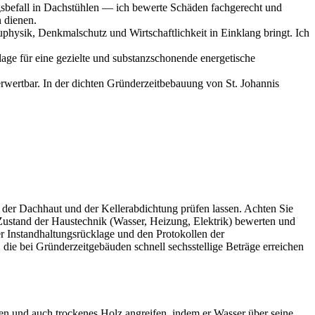
sbefall in Dachstühlen — ich bewerte Schäden fachgerecht und
 dienen.
physik, Denkmalschutz und Wirtschaftlichkeit in Einklang bringt. Ich
ge für eine gezielte und substanzschonende energetische
ertbar. In der dichten Gründerzeitbebauung von St. Johannis
 der Dachhaut und der Kellerabdichtung prüfen lassen. Achten Sie
Zustand der Haustechnik (Wasser, Heizung, Elektrik) bewerten und
r Instandhaltungsrücklage und den Protokollen der
ie bei Gründerzeitgebäuden schnell sechsstellige Beträge erreichen
en und auch trockenes Holz angreifen, indem er Wasser über seine