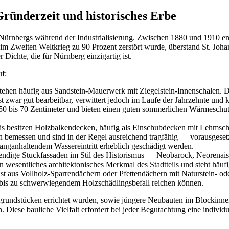
Gründerzeit und historisches Erbe
Nürnbergs während der Industrialisierung. Zwischen 1880 und 1910 ent
ie im Zweiten Weltkrieg zu 90 Prozent zerstört wurde, überstand St. J
 Dichte, die für Nürnberg einzigartig ist.
f:
hen häufig aus Sandstein-Mauerwerk mit Ziegelstein-Innenschalen. D
 zwar gut bearbeitbar, verwittert jedoch im Laufe der Jahrzehnte und 
50 bis 70 Zentimeter und bieten einen guten sommerlichen Wärmeschut
nis besitzen Holzbalkendecken, häufig als Einschubdecken mit Lehmsch
emessen und sind in der Regel ausreichend tragfähig — vorausgesetzt
langanhaltendem Wassereintritt erheblich geschädigt werden.
ndige Stuckfassaden im Stil des Historismus — Neobarock, Neorenaiss
n wesentliches architektonisches Merkmal des Stadtteils und steht häu
 aus Vollholz-Sparrendächern oder Pfettendächern mit Naturstein- od
 bis zu schwerwiegendem Holzschädlingsbefall reichen können.
grundstücken errichtet wurden, sowie jüngere Neubauten im Blockinne
Diese bauliche Vielfalt erfordert bei jeder Begutachtung eine individ