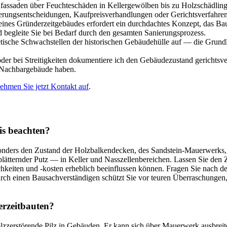
fassaden über Feuchteschäden in Kellergewölben bis zu Holzschädling
nierungsentscheidungen, Kaufpreisverhandlungen oder Gerichtsverfahren
ines Gründerzeitgebäudes erfordert ein durchdachtes Konzept, das Bau
d begleite Sie bei Bedarf durch den gesamten Sanierungsprozess.
sche Schwachstellen der historischen Gebäudehülle auf — die Grundla
bei Streitigkeiten dokumentiere ich den Gebäudezustand gerichtsverw
 Nachbargebäude haben.
ehmen Sie jetzt Kontakt auf
.
is beachten?
esonders den Zustand der Holzbalkendecken, des Sandstein-Mauerwerks,
lätternder Putz — in Keller und Nasszellenbereichen. Lassen Sie den 
keiten und -kosten erheblich beeinflussen können. Fragen Sie nach de
h einen Bausachverständigen schützt Sie vor teuren Überraschungen, d
erzeitbauten?
lzzerstörende Pilz in Gebäuden. Er kann sich über Mauerwerk ausbreit