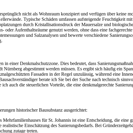
 ursprünglich nicht als Wohnraum konzipiert und verfügen über keine
ie Kellerwände. Typische Schäden umfassen aufsteigende Feuchtigkeit m
latzungen durch Kristallisationsdruck der Mauersalze und biologisch
n- oder Aufenthaltsräume genutzt werden, ohne dass eine fachgerechte
htemessungen und Salzanalysen und bewerte verschiedene Sanierungsop
g.
gen in einer Denkmalschutzzone. Dies bedeutet, dass Sanierungsmaßna
 Nürnberg abgestimmt werden müssen. Es ergibt sich häufig ein Span
malgeschützten Fassaden in der Regel unzulässig, während eine Inne
Bausachverständiger berate ich Sie bei der Suche nach technisch sinn
e ich auch die steuerlichen Vorteile, die eine denkmalgerechte Sanierun
erungen historischer Bausubstanz ausgerichtet:
Mehrfamilienhauses für St. Johannis ist eine Entscheidung, die eine 
realistische Einschätzung des Sanierungsbedarfs. Bei Gründerzeitgebä
chung zutage treten.