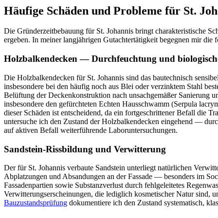
Häufige Schäden und Probleme für St. Joh
Die Gründerzeitbebauung für St. Johannis bringt charakteristische S
ergeben. In meiner langjährigen Gutachtertätigkeit begegnen mir die
Holzbalkendecken — Durchfeuchtung und biologische
Die Holzbalkendecken für St. Johannis sind das bautechnisch sensib
insbesondere bei den häufig noch aus Blei oder verzinktem Stahl b
Belüftung der Deckenkonstruktion nach unsachgemäßer Sanierung und 
insbesondere den gefürchteten Echten Hausschwamm (Serpula lacrym
dieser Schäden ist entscheidend, da ein fortgeschrittener Befall die 
untersuche ich den Zustand der Holzbalkendecken eingehend — dur
auf aktiven Befall weiterführende Laboruntersuchungen.
Sandstein-Rissbildung und Verwitterung
Der für St. Johannis verbaute Sandstein unterliegt natürlichen Verw
Abplatzungen und Absandungen an der Fassade — besonders im Sockel
Fassadenpartien sowie Substanzverlust durch fehlgeleitetes Regenwa
Verwitterungserscheinungen, die lediglich kosmetischer Natur sind, 
Bauzustandsprüfung
dokumentiere ich den Zustand systematisch, klas