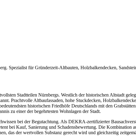
erg. Spezialist für Gründerzeit-Altbauten, Holzbalkendecken, Sandste
vollsten Stadtteilen Nürnbergs. Westlich der historischen Altstadt geleg
annt. Prachtvolle Altbaufassaden, hohe Stuckdecken, Holzbalkendecke
edeutendsten historischen Friedhöfe Deutschlands mit den Grabstätten
nnis zu einer der begehrtesten Wohnlagen der Stadt.
chwissen bei der Begutachtung. Als DEKRA-zertifizierter Bausachverstä
etent bei Kauf, Sanierung und Schadensbewertung. Die Kombination a
en, das der wertvollen Substanz gerecht wird und gleichzeitig zeitgem