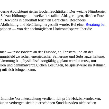
 moderne Abdichtung gegen Bodenfeuchtigkeit. Der weiche Nürnberger
it Salzausblühungen — weiße, kristalline Ablagerungen, die den Putz
en Bewuchs in dauerhaft feuchten Bereichen. Besonders
 Abdichtung und Belüftung hergestellt wurde. Bei einer
Beratung bei
tionen — von der nachträglichen Horizontalsperre über die
hmen — insbesondere an der Fassade, an Fenstern und an der
nungsfeld zwischen energetischer Sanierung und Substanzerhaltung:
ndämmung bauphysikalisch sorgfältig geplant werden muss, um
vollen und denkmalverträglichen Lösungen, beispielsweise im Rahmen
g mit sich bringen kann.
gründliche Voruntersuchung verdient. Ich prüfe Holzbalkendecken,
uden verbergen sich hinter schönen Stuckfassaden nicht selten