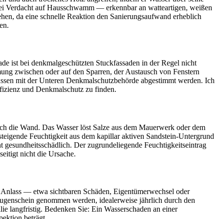
. Bei Verdacht auf Hausschwamm — erkennbar an watteartigen, weißen
ehen, da eine schnelle Reaktion den Sanierungsaufwand erheblich
en.
e ist bei denkmalgeschützten Stuckfassaden in der Regel nicht
mung zwischen oder auf den Sparren, der Austausch von Fenstern
müssen mit der Unteren Denkmalschutzbehörde abgestimmt werden. Ich
fizienz und Denkmalschutz zu finden.
urch die Wand. Das Wasser löst Salze aus dem Mauerwerk oder dem
ufsteigende Feuchtigkeit aus dem kapillar aktiven Sandstein-Untergrund
ht gesundheitsschädlich. Der zugrundeliegende Feuchtigkeitseintrag
itigt nicht die Ursache.
em Anlass — etwa sichtbaren Schäden, Eigentümerwechsel oder
Augenschein genommen werden, idealerweise jährlich durch den
ie langfristig. Bedenken Sie: Ein Wasserschaden an einer
ektion beträgt.