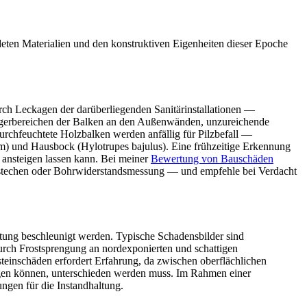
deten Materialien und den konstruktiven Eigenheiten dieser Epoche
rch Leckagen der darüberliegenden Sanitärinstallationen —
lagerbereichen der Balken an den Außenwänden, unzureichende
rchfeuchtete Holzbalken werden anfällig für Pilzbefall —
) und Hausbock (Hylotrupes bajulus). Eine frühzeitige Erkennung
l ansteigen lassen kann. Bei meiner
Bewertung von Bauschäden
stechen oder Bohrwiderstandsmessung — und empfehle bei Verdacht
ltung beschleunigt werden. Typische Schadensbilder sind
rch Frostsprengung an nordexponierten und schattigen
teinschäden erfordert Erfahrung, da zwischen oberflächlichen
tigen können, unterschieden werden muss. Im Rahmen einer
ngen für die Instandhaltung.