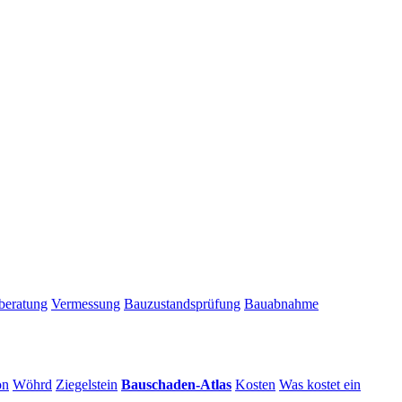
beratung
Vermessung
Bauzustandsprüfung
Bauabnahme
on
Wöhrd
Ziegelstein
Bauschaden-Atlas
Kosten
Was kostet ein