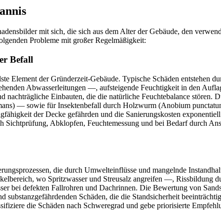
annis
chadensbilder mit sich, die sich aus dem Alter der Gebäude, den verwen
 folgenden Probleme mit großer Regelmäßigkeit:
r Befall
elste Element der Gründerzeit-Gebäude. Typische Schäden entstehen du
estehenden Abwasserleitungen —, aufsteigende Feuchtigkeit in den Auf
nachträgliche Einbauten, die die natürliche Feuchtebalance stören. Du
ans) — sowie für Insektenbefall durch Holzwurm (Anobium punctatum
Tragfähigkeit der Decke gefährden und die Sanierungskosten exponentiel
ch Sichtprüfung, Abklopfen, Feuchtemessung und bei Bedarf durch An
itterungsprozessen, die durch Umwelteinflüsse und mangelnde Instandha
bereich, wo Spritzwasser und Streusalz angreifen —, Rissbildung du
sser bei defekten Fallrohren und Dachrinnen. Die Bewertung von Sands
und substanzgefährdenden Schäden, die die Standsicherheit beeinträch
sifiziere die Schäden nach Schweregrad und gebe priorisierte Empfehlu