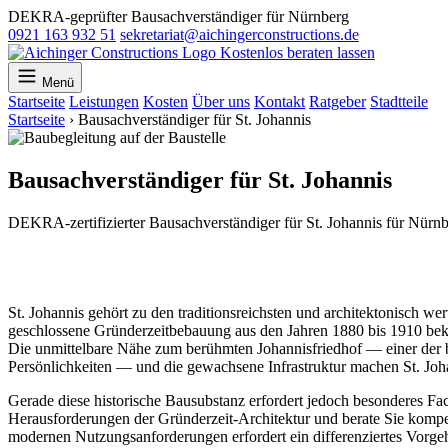
DEKRA-geprüfter Bausachverständiger für Nürnberg
0921 163 932 51
sekretariat@aichingerconstructions.de
Kostenlos beraten lassen
Menü
Startseite
Leistungen
Kosten
Über uns
Kontakt
Ratgeber
Stadtteile
Startseite
›
Bausachverständiger für St. Johannis
Bausachverständiger für St. Johannis
DEKRA-zertifizierter Bausachverständiger für St. Johannis für Nürnb
St. Johannis gehört zu den traditionsreichsten und architektonisch wert
geschlossene Gründerzeitbebauung aus den Jahren 1880 bis 1910 bek
Die unmittelbare Nähe zum berühmten Johannisfriedhof — einer der b
Persönlichkeiten — und die gewachsene Infrastruktur machen St. Joha
Gerade diese historische Bausubstanz erfordert jedoch besonderes Fa
Herausforderungen der Gründerzeit-Architektur und berate Sie komp
modernen Nutzungsanforderungen erfordert ein differenziertes Vorgeh