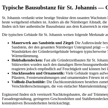
Typische Bausubstanz für St. Johannis — 
St. Johannis verdankt seine heutige Struktur dem rasanten Wachstum 
heute weitgehend erhalten ist. Anders als die Nürnberger Altstadt, d
finden sich hier authentische Bausubstanz aus dem Kaiserreich in einer
Die typischen Gebäude für St. Johannis weisen folgende Merkmale au
Mauerwerk aus Sandstein und Ziegel:
Die Außenwände beste
Sandstein, der den gesamten Nürnberger Untergrund prägt — ist
Wandstärken der Gründerzeitgebäude betragen typischerweise 
Wärmedämmung.
Holzbalkendecken:
Fast alle Gründerzeitbauten für St. Johan
Stützweiten wurden nach den damaligen Berechnungsmethoden b
reagieren jedoch empfindlich auf Feuchtigkeit und können bei 
Stuckfassaden und Ornamentik:
Viele Gebäude tragen aufwe
Pilastern, Fensterumrahmungen und ornamentalen Friesen ist ei
Vollholz-Dachstühle:
Die Dachkonstruktionen bestehen zumeist
Verschleißerscheinungen, die von einfacher Materialermüdung
Ergänzend finden sich vereinzelt Nachkriegsbauten, die auf Trümmer
Fassadengestaltung, geringeren Geschosshöhen und Stahlbetondecken. 
konstruktiven Besonderheiten berücksichtigt.