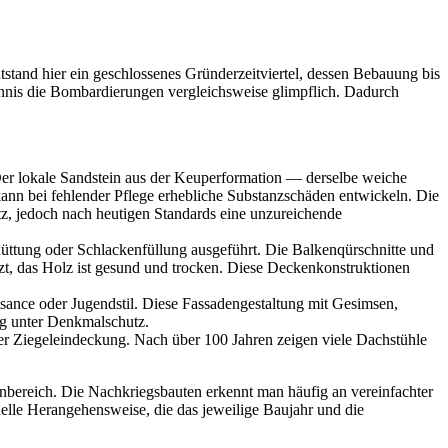
stand hier ein geschlossenes Gründerzeitviertel, dessen Bebauung bis
ohannis die Bombardierungen vergleichsweise glimpflich. Dadurch
er lokale Sandstein aus der Keuperformation — derselbe weiche
kann bei fehlender Pflege erhebliche Substanzschäden entwickeln. Die
z, jedoch nach heutigen Standards eine unzureichende
üttung oder Schlackenfüllung ausgeführt. Die Balkenqürschnitte und
, das Holz ist gesund und trocken. Diese Deckenkonstruktionen
ance oder Jugendstil. Diese Fassadengestaltung mit Gesimsen,
fig unter Denkmalschutz.
er Ziegeleindeckung. Nach über 100 Jahren zeigen viele Dachstühle
nbereich. Die Nachkriegsbauten erkennt man häufig an vereinfachter
uelle Herangehensweise, die das jeweilige Baujahr und die