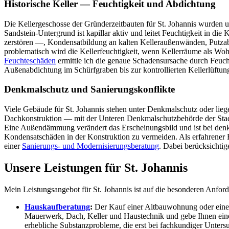
Historische Keller — Feuchtigkeit und Abdichtung
Die Kellergeschosse der Gründerzeitbauten für St. Johannis wurden
Sandstein-Untergrund ist kapillar aktiv und leitet Feuchtigkeit in d
zerstören —, Kondensatbildung an kalten Kelleraußenwänden, Putzabp
problematisch wird die Kellerfeuchtigkeit, wenn Kellerräume als Woh
Feuchteschäden
ermittle ich die genaue Schadensursache durch Feuc
Außenabdichtung im Schürfgraben bis zur kontrollierten Kellerlüftun
Denkmalschutz und Sanierungskonflikte
Viele Gebäude für St. Johannis stehen unter Denkmalschutz oder lie
Dachkonstruktion — mit der Unteren Denkmalschutzbehörde der Stadt
Eine Außendämmung verändert das Erscheinungsbild und ist bei denk
Kondensatschäden in der Konstruktion zu vermeiden. Als erfahrener 
einer
Sanierungs- und Modernisierungsberatung
. Dabei berücksichtig
Unsere Leistungen für St. Johannis
Mein Leistungsangebot für St. Johannis ist auf die besonderen Anford
Hauskaufberatung
:
Der Kauf einer Altbauwohnung oder eines 
Mauerwerk, Dach, Keller und Haustechnik und gebe Ihnen eine 
erhebliche Substanzprobleme, die erst bei fachkundiger Untersu