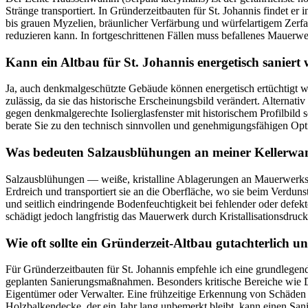
Stränge transportiert. In Gründerzeitbauten für St. Johannis finde
bis grauen Myzelien, bräunlicher Verfärbung und würfelartigem Zerf
reduzieren kann. In fortgeschrittenen Fällen muss befallenes Mauerw
Kann ein Altbau für St. Johannis energetisch saniert
Ja, auch denkmalgeschützte Gebäude können energetisch ertüchtigt w
zulässig, da sie das historische Erscheinungsbild verändert. Alte
gegen denkmalgerechte Isolierglasfenster mit historischem Profilb
berate Sie zu den technisch sinnvollen und genehmigungsfähigen Op
Was bedeuten Salzausblühungen an meiner Kellerwan
Salzausblühungen — weiße, kristalline Ablagerungen an Mauerwerkso
Erdreich und transportiert sie an die Oberfläche, wo sie beim Verduns
und seitlich eindringende Bodenfeuchtigkeit bei fehlender oder defek
schädigt jedoch langfristig das Mauerwerk durch Kristallisationsdru
Wie oft sollte ein Gründerzeit-Altbau gutachterlich u
Für Gründerzeitbauten für St. Johannis empfehle ich eine grundlege
geplanten Sanierungsmaßnahmen. Besonders kritische Bereiche wie D
Eigentümer oder Verwalter. Eine frühzeitige Erkennung von Schäden v
Holzbalkendecke, der ein Jahr lang unbemerkt bleibt, kann einen San