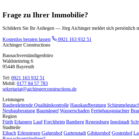
Frage zu Ihrer Immobilie?
Schildern Sie Ihr Anliegen — Jörg Aichinger meldet sich persönlich m
Kostenlos beraten lassen
0921 163 932 51
Aichinger Constructions
Bausachverständigenbüro
Waldsteinring 6
95448 Bayreuth
Tel:
0921 163 932 51
Mobil:
0177 84 57 783
sekretariat@aichingerconstructions.de
Leistungen
Baubegleitende Qualitätskontrolle
Hauskaufberatung
Schimmelgutac
Neubauberatung
Baumängel
Wasserschaden
Fertighausgutachter
Bra
Region
Fürth
Erlangen
Lauf
Forchheim
Bamberg
Regensburg
Ingolstadt
Sch
Stadtteile
Eibach
Erlenstegen
Galgenhof
Gartenstadt
Gibitzenhof
Gostenhof
La
Bausachverständiger?