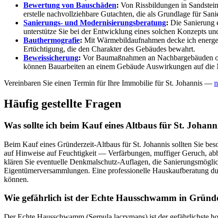
Bewertung von Bauschäden
:
Von Rissbildungen in Sandstein
erstelle nachvollziehbare Gutachten, die als Grundlage für Sa
Sanierungs- und Modernisierungsberatung
:
Die Sanierung e
unterstütze Sie bei der Entwicklung eines solchen Konzepts un
Bauthermografie
:
Mit Wärmebildaufnahmen decke ich energeti
Ertüchtigung, die den Charakter des Gebäudes bewahrt.
Beweissicherung
:
Vor Baumaßnahmen an Nachbargebäuden oder 
können Bauarbeiten an einem Gebäude Auswirkungen auf die
Vereinbaren Sie einen Termin für Ihre Immobilie für St. Johannis —
n
Häufig gestellte Fragen
Was sollte ich beim Kauf eines Altbaus für St. Johann
Beim Kauf eines Gründerzeit-Altbaus für St. Johannis sollten Sie b
auf Hinweise auf Feuchtigkeit — Verfärbungen, muffiger Geruch, abb
klären Sie eventuelle Denkmalschutz-Auflagen, die Sanierungsmöglich
Eigentümerversammlungen. Eine professionelle Hauskaufberatung durc
können.
Wie gefährlich ist der Echte Hausschwamm in Gründ
Der Echte Hausschwamm (Serpula lacrymans) ist der gefährlichste ho