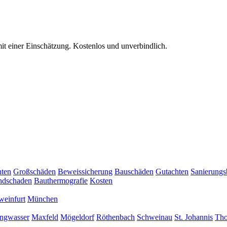
it einer Einschätzung. Kostenlos und unverbindlich.
hten
Großschäden
Beweissicherung
Bauschäden
Gutachten
Sanierungs
ndschaden
Bauthermografie
Kosten
weinfurt
München
ngwasser
Maxfeld
Mögeldorf
Röthenbach
Schweinau
St. Johannis
Th