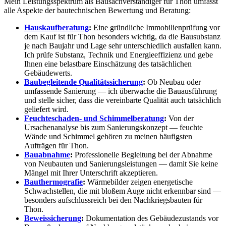
Mein Leistungsspektrum als Bausachverständiger für Thon umfasst
alle Aspekte der bautechnischen Bewertung und Beratung:
Hauskaufberatung
:
Eine gründliche Immobilienprüfung vor
dem Kauf ist für Thon besonders wichtig, da die Bausubstanz
je nach Baujahr und Lage sehr unterschiedlich ausfallen kann.
Ich prüfe Substanz, Technik und Energieeffizienz und gebe
Ihnen eine belastbare Einschätzung des tatsächlichen
Gebäudewerts.
Baubegleitende Qualitätssicherung
:
Ob Neubau oder
umfassende Sanierung — ich überwache die Bauausführung
und stelle sicher, dass die vereinbarte Qualität auch tatsächlich
geliefert wird.
Feuchteschaden- und Schimmelberatung
:
Von der
Ursachenanalyse bis zum Sanierungskonzept — feuchte
Wände und Schimmel gehören zu meinen häufigsten
Aufträgen für Thon.
Bauabnahme
:
Professionelle Begleitung bei der Abnahme
von Neubauten und Sanierungsleistungen — damit Sie keine
Mängel mit Ihrer Unterschrift akzeptieren.
Bauthermografie
:
Wärmebilder zeigen energetische
Schwachstellen, die mit bloßem Auge nicht erkennbar sind —
besonders aufschlussreich bei den Nachkriegsbauten für
Thon.
Beweissicherung
:
Dokumentation des Gebäudezustands vor