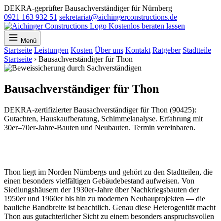
DEKRA-geprüfter Bausachverständiger für Nürnberg
0921 163 932 51
sekretariat@aichingerconstructions.de
Kostenlos beraten lassen
Menü
Startseite
Leistungen
Kosten
Über uns
Kontakt
Ratgeber
Stadtteile
Startseite
›
Bausachverständiger für Thon
Bausachverständiger für Thon
DEKRA-zertifizierter Bausachverständiger für Thon (90425):
Gutachten, Hauskaufberatung, Schimmelanalyse. Erfahrung mit
30er–70er-Jahre-Bauten und Neubauten. Termin vereinbaren.
Thon liegt im Norden Nürnbergs und gehört zu den Stadtteilen, die
einen besonders vielfältigen Gebäudebestand aufweisen. Von
Siedlungshäusern der 1930er-Jahre über Nachkriegsbauten der
1950er und 1960er bis hin zu modernen Neubauprojekten — die
bauliche Bandbreite ist beachtlich. Genau diese Heterogenität macht
Thon aus gutachterlicher Sicht zu einem besonders anspruchsvollen