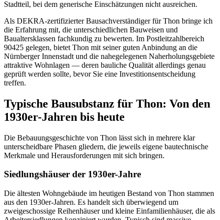
Stadtteil, bei dem generische Einschätzungen nicht ausreichen.
Als DEKRA-zertifizierter Bausachverständiger für Thon bringe ich
die Erfahrung mit, die unterschiedlichen Bauweisen und
Baualtersklassen fachkundig zu bewerten. Im Postleitzahlbereich
90425 gelegen, bietet Thon mit seiner guten Anbindung an die
Nürnberger Innenstadt und die nahegelegenen Naherholungsgebiete
attraktive Wohnlagen — deren bauliche Qualität allerdings genau
geprüft werden sollte, bevor Sie eine Investitionsentscheidung
treffen.
Typische Bausubstanz für Thon: Von den
1930er-Jahren bis heute
Die Bebauungsgeschichte von Thon lässt sich in mehrere klar
unterscheidbare Phasen gliedern, die jeweils eigene bautechnische
Merkmale und Herausforderungen mit sich bringen.
Siedlungshäuser der 1930er-Jahre
Die ältesten Wohngebäude im heutigen Bestand von Thon stammen
aus den 1930er-Jahren. Es handelt sich überwiegend um
zweigeschossige Reihenhäuser und kleine Einfamilienhäuser, die als
Arbeitersiedlungen konzipiert wurden. Typisch sind massive