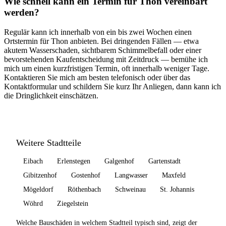
Wie schnell kann ein Termin für Thon vereinbart
werden?
Regulär kann ich innerhalb von ein bis zwei Wochen einen
Ortstermin für Thon anbieten. Bei dringenden Fällen — etwa
akutem Wasserschaden, sichtbarem Schimmelbefall oder einer
bevorstehenden Kaufentscheidung mit Zeitdruck — bemühe ich
mich um einen kurzfristigen Termin, oft innerhalb weniger Tage.
Kontaktieren Sie mich am besten telefonisch oder über das
Kontaktformular und schildern Sie kurz Ihr Anliegen, dann kann ich
die Dringlichkeit einschätzen.
Weitere Stadtteile
Eibach
Erlenstegen
Galgenhof
Gartenstadt
Gibitzenhof
Gostenhof
Langwasser
Maxfeld
Mögeldorf
Röthenbach
Schweinau
St. Johannis
Wöhrd
Ziegelstein
Welche Bauschäden in welchem Stadtteil typisch sind, zeigt der