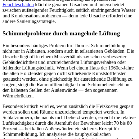
Feuchteschäden
klärt die genauen Ursachen und unterscheidet
zwischen aufsteigender Feuchtigkeit, seitlich eindringendem Wasser
und Kondensationsproblemen — denn jede Ursache erfordert eine
andere Sanierungsstrategie.
Schimmelprobleme durch mangelnde Lüftung
Ein besonders häufiges Problem für Thon ist Schimmelbildung —
nicht nur in Altbauten, sondern auch in teilsanierten Gebäuden. Die
Ursache liegt oft in einem Missverhältnis zwischen verbesserter
Gebäudedichtheit und unzureichendem Lüftungsverhalten oder
fehlender Lüftungstechnik. Wenn bei einem Haus der 1960er-Jahre
die alten Holzfenster gegen dicht schließende Kunststofffenster
getauscht werden, ohne gleichzeitig für ausreichende Belüftung zu
sorgen, steigt die Raumluftfeuchtigkeit und Schimmel entsteht an
den kältesten Stellen der Außenwände — den sogenannten
Wärmebrücken.
Besonders kritisch wird es, wenn zusätzlich die Heizkosten gespart
werden sollen und Räume unzureichend temperiert werden. In
Schlafzimmern, die nachts nicht beheizt werden, erreicht die relative
Luftfeuchtigkeit durch die Atemluft der Bewohner leicht 70 bis 80
Prozent — bei kalten Außenwänden ein sicheres Rezept für
Schimmelbildung. Ich analysiere die bauphysikalischen