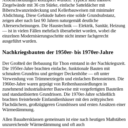
Ziegelwände mit 36 cm Stärke, einfache Satteldächer mit
Biberschwanzeindeckung und Kellerbauweisen mit minimaler
Abdichtung. Diese Gebäude haben eine solide Grundsubstanz,
zeigen aber nach fast 90 Jahren naturgemäß deutliche
Alterserscheinungen. Die Haustechnik — Elektrik, Sanitär, Heizung
— ist in vielen Fällen mehrfach überarbeitet worden, wobei die
einzelnen Modernisierungsschritte nicht immer fachgerecht
ausgeführt wurden.
Nachkriegsbauten der 1950er- bis 1970er-Jahre
Der Großteil der Bebauung für Thon entstand in der Nachkriegszeit.
Die 1950er-Jahre brachten einfache, funktionale Bauten mit
schmalem Grundriss und geringer Deckenhöhe — oft unter
Verwendung von Trümmerziegeln und einfachen Betonsteinen. Die
1960er-Jahre waren geprägt von Reihenhaussiedlungen in
zunehmend industrialisierter Bauweise mit vorgefertigten Bauteilen
und standardisierten Grundrissen. Die 1970er-Jahre schließlich
brachten freistehende Einfamilienhäuser mit den zeittypischen
Flachdächern, großzügigeren Grundrissen und ersten Ansätzen einer
Wärmedämmung.
Allen Baualtersklassen gemeinsam ist eine nach heutigen Maßstäben
unzureichende Wärmedämmung und oft auch