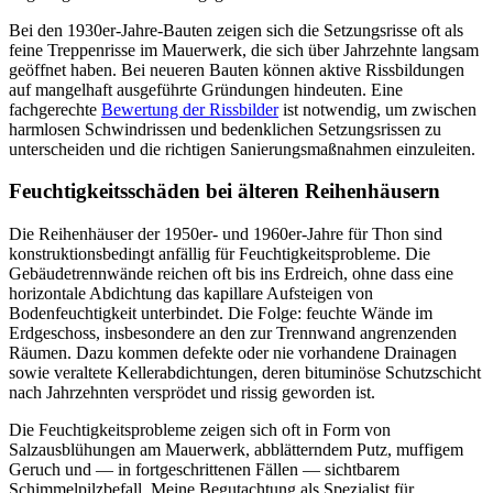
Bei den 1930er-Jahre-Bauten zeigen sich die Setzungsrisse oft als
feine Treppenrisse im Mauerwerk, die sich über Jahrzehnte langsam
geöffnet haben. Bei neueren Bauten können aktive Rissbildungen
auf mangelhaft ausgeführte Gründungen hindeuten. Eine
fachgerechte
Bewertung der Rissbilder
ist notwendig, um zwischen
harmlosen Schwindrissen und bedenklichen Setzungsrissen zu
unterscheiden und die richtigen Sanierungsmaßnahmen einzuleiten.
Feuchtigkeitsschäden bei älteren Reihenhäusern
Die Reihenhäuser der 1950er- und 1960er-Jahre für Thon sind
konstruktionsbedingt anfällig für Feuchtigkeitsprobleme. Die
Gebäudetrennwände reichen oft bis ins Erdreich, ohne dass eine
horizontale Abdichtung das kapillare Aufsteigen von
Bodenfeuchtigkeit unterbindet. Die Folge: feuchte Wände im
Erdgeschoss, insbesondere an den zur Trennwand angrenzenden
Räumen. Dazu kommen defekte oder nie vorhandene Drainagen
sowie veraltete Kellerabdichtungen, deren bituminöse Schutzschicht
nach Jahrzehnten versprödet und rissig geworden ist.
Die Feuchtigkeitsprobleme zeigen sich oft in Form von
Salzausblühungen am Mauerwerk, abblätterndem Putz, muffigem
Geruch und — in fortgeschrittenen Fällen — sichtbarem
Schimmelpilzbefall. Meine Begutachtung als Spezialist für