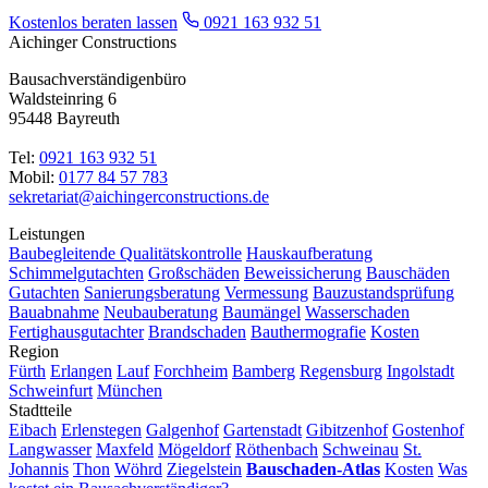
Kostenlos beraten lassen
0921 163 932 51
Aichinger Constructions
Bausachverständigenbüro
Waldsteinring 6
95448 Bayreuth
Tel:
0921 163 932 51
Mobil:
0177 84 57 783
sekretariat@aichingerconstructions.de
Leistungen
Baubegleitende Qualitätskontrolle
Hauskaufberatung
Schimmelgutachten
Großschäden
Beweissicherung
Bauschäden
Gutachten
Sanierungsberatung
Vermessung
Bauzustandsprüfung
Bauabnahme
Neubauberatung
Baumängel
Wasserschaden
Fertighausgutachter
Brandschaden
Bauthermografie
Kosten
Region
Fürth
Erlangen
Lauf
Forchheim
Bamberg
Regensburg
Ingolstadt
Schweinfurt
München
Stadtteile
Eibach
Erlenstegen
Galgenhof
Gartenstadt
Gibitzenhof
Gostenhof
Langwasser
Maxfeld
Mögeldorf
Röthenbach
Schweinau
St.
Johannis
Thon
Wöhrd
Ziegelstein
Bauschaden-Atlas
Kosten
Was