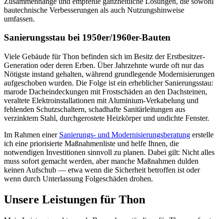
Zusammenhänge und empfehle ganzheitliche Lösungen, die sowohl
bautechnische Verbesserungen als auch Nutzungshinweise
umfassen.
Sanierungsstau bei 1950er/1960er-Bauten
Viele Gebäude für Thon befinden sich im Besitz der Erstbesitzer-
Generation oder deren Erben. Über Jahrzehnte wurde oft nur das
Nötigste instand gehalten, während grundlegende Modernisierungen
aufgeschoben wurden. Die Folge ist ein erheblicher Sanierungsstau:
marode Dacheindeckungen mit Frostschäden an den Dachsteinen,
veraltete Elektroinstallationen mit Aluminium-Verkabelung und
fehlenden Schutzschaltern, schadhafte Sanitärleitungen aus
verzinktem Stahl, durchgerostete Heizkörper und undichte Fenster.
Im Rahmen einer
Sanierungs- und Modernisierungsberatung
erstelle
ich eine priorisierte Maßnahmenliste und helfe Ihnen, die
notwendigen Investitionen sinnvoll zu planen. Dabei gilt: Nicht alles
muss sofort gemacht werden, aber manche Maßnahmen dulden
keinen Aufschub — etwa wenn die Sicherheit betroffen ist oder
wenn durch Unterlassung Folgeschäden drohen.
Unsere Leistungen für Thon