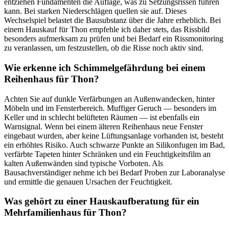
entziehen Fundamenten die Auflage, was zu Setzungsrissen führen
kann. Bei starken Niederschlägen quellen sie auf. Dieses
Wechselspiel belastet die Bausubstanz über die Jahre erheblich. Bei
einem Hauskauf für Thon empfehle ich daher stets, das Rissbild
besonders aufmerksam zu prüfen und bei Bedarf ein Rissmonitoring
zu veranlassen, um festzustellen, ob die Risse noch aktiv sind.
Wie erkenne ich Schimmelgefährdung bei einem
Reihenhaus für Thon?
Achten Sie auf dunkle Verfärbungen an Außenwandecken, hinter
Möbeln und im Fensterbereich. Muffiger Geruch — besonders im
Keller und in schlecht belüfteten Räumen — ist ebenfalls ein
Warnsignal. Wenn bei einem älteren Reihenhaus neue Fenster
eingebaut wurden, aber keine Lüftungsanlage vorhanden ist, besteht
ein erhöhtes Risiko. Auch schwarze Punkte an Silikonfugen im Bad,
verfärbte Tapeten hinter Schränken und ein Feuchtigkeitsfilm an
kalten Außenwänden sind typische Vorboten. Als
Bausachverständiger nehme ich bei Bedarf Proben zur Laboranalyse
und ermittle die genauen Ursachen der Feuchtigkeit.
Was gehört zu einer Hauskaufberatung für ein
Mehrfamilienhaus für Thon?