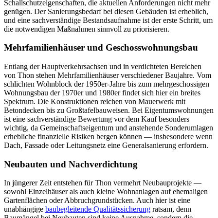
Schallschutzeigenschaften, die aktuellen Anforderungen nicht mehr
genügen. Der Sanierungsbedarf bei diesen Gebäuden ist erheblich,
und eine sachverständige Bestandsaufnahme ist der erste Schritt, um
die notwendigen Maßnahmen sinnvoll zu priorisieren.
Mehrfamilienhäuser und Geschosswohnungsbau
Entlang der Hauptverkehrsachsen und in verdichteten Bereichen
von Thon stehen Mehrfamilienhäuser verschiedener Baujahre. Vom
schlichten Wohnblock der 1950er-Jahre bis zum mehrgeschossigen
Wohnungsbau der 1970er und 1980er findet sich hier ein breites
Spektrum. Die Konstruktionen reichen von Mauerwerk mit
Betondecken bis zu Großtafelbauweisen. Bei Eigentumswohnungen
ist eine sachverständige Bewertung vor dem Kauf besonders
wichtig, da Gemeinschaftseigentum und anstehende Sonderumlagen
erhebliche finanzielle Risiken bergen können — insbesondere wenn
Dach, Fassade oder Leitungsnetz eine Generalsanierung erfordern.
Neubauten und Nachverdichtung
In jüngerer Zeit entstehen für Thon vermehrt Neubauprojekte —
sowohl Einzelhäuser als auch kleine Wohnanlagen auf ehemaligen
Gartenflächen oder Abbruchgrundstücken. Auch hier ist eine
unabhängige
baubegleitende Qualitätssicherung
ratsam, denn
Baumängel bei Neubauten sind keine Ausnahme, sondern die