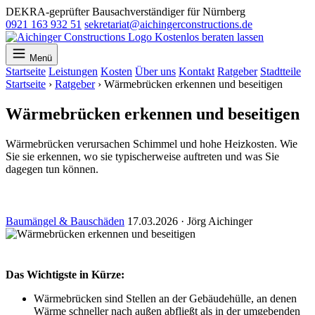
DEKRA-geprüfter Bausachverständiger für Nürnberg
0921 163 932 51
sekretariat@aichingerconstructions.de
Kostenlos beraten lassen
Menü
Startseite
Leistungen
Kosten
Über uns
Kontakt
Ratgeber
Stadtteile
Startseite
›
Ratgeber
›
Wärmebrücken erkennen und beseitigen
Wärmebrücken erkennen und beseitigen
Wärmebrücken verursachen Schimmel und hohe Heizkosten. Wie
Sie sie erkennen, wo sie typischerweise auftreten und was Sie
dagegen tun können.
Baumängel & Bauschäden
17.03.2026
·
Jörg Aichinger
Das Wichtigste in Kürze:
Wärmebrücken sind Stellen an der Gebäudehülle, an denen
Wärme schneller nach außen abfließt als in der umgebenden