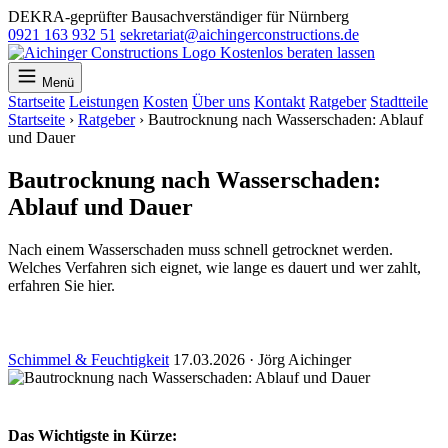
DEKRA-geprüfter Bausachverständiger für Nürnberg
0921 163 932 51
sekretariat@aichingerconstructions.de
Kostenlos beraten lassen
Menü
Startseite
Leistungen
Kosten
Über uns
Kontakt
Ratgeber
Stadtteile
Startseite
›
Ratgeber
›
Bautrocknung nach Wasserschaden: Ablauf
und Dauer
Bautrocknung nach Wasserschaden:
Ablauf und Dauer
Nach einem Wasserschaden muss schnell getrocknet werden.
Welches Verfahren sich eignet, wie lange es dauert und wer zahlt,
erfahren Sie hier.
Schimmel & Feuchtigkeit
17.03.2026
·
Jörg Aichinger
Das Wichtigste in Kürze: