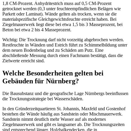
1,8 CM-Prozent. Anhydritestrich muss auf 0,5 CM-Prozent
getrocknet werden (0,3 unter feuchteempfindlichen Belägen wie
Parkett oder Laminat). Wände gelten als trocken, wenn sie die
materialspezifische Gleichgewichtsfeuchte erreicht haben. Bei
Ziegelmauerwerk liegt diese bei etwa 1,5 bis 3 Masseprozent, bei
Beton bei etwa 2 bis 4 Masseprozent.
Wichtig: Die Trocknung darf nicht vorzeitig abgebrochen werden.
Restfeuchte in Wänden und Estrich führt zu Schimmelbildung unter
dem neuen Bodenbelag und zu Schäden am Putz. Eine
abschließende Messung durch einen Fachmann bestätigt, dass die
Zielwerte erreicht sind.
Welche Besonderheiten gelten bei
Gebäuden für Nürnberg?
Die Bausubstanz und die geografische Lage Nürnbergs beeinflussen
die Trocknungsstrategie bei Wasserschäden.
In den Gründerzeitquartieren St. Johannis, Maxfeld und Gostenhof
bestehen die Wände häufig aus Sandstein oder Mischmauerwerk.
Sandstein nimmt deutlich mehr Wasser auf als modernes
Ziegelmauerwerk und gibt es langsamer ab. Die Trocknungszeiten
sind entsprechend länger. Holzbalkendecken, die in