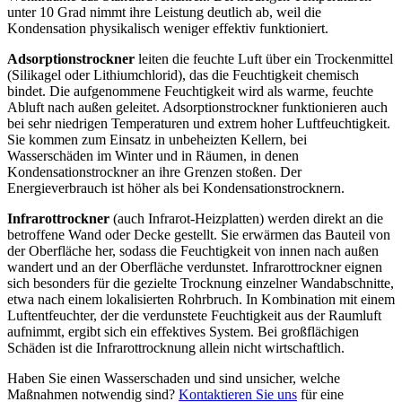
unter 10 Grad nimmt ihre Leistung deutlich ab, weil die
Kondensation physikalisch weniger effektiv funktioniert.
Adsorptionstrockner
leiten die feuchte Luft über ein Trockenmittel
(Silikagel oder Lithiumchlorid), das die Feuchtigkeit chemisch
bindet. Die aufgenommene Feuchtigkeit wird als warme, feuchte
Abluft nach außen geleitet. Adsorptionstrockner funktionieren auch
bei sehr niedrigen Temperaturen und extrem hoher Luftfeuchtigkeit.
Sie kommen zum Einsatz in unbeheizten Kellern, bei
Wasserschäden im Winter und in Räumen, in denen
Kondensationstrockner an ihre Grenzen stoßen. Der
Energieverbrauch ist höher als bei Kondensationstrocknern.
Infrarottrockner
(auch Infrarot-Heizplatten) werden direkt an die
betroffene Wand oder Decke gestellt. Sie erwärmen das Bauteil von
der Oberfläche her, sodass die Feuchtigkeit von innen nach außen
wandert und an der Oberfläche verdunstet. Infrarottrockner eignen
sich besonders für die gezielte Trocknung einzelner Wandabschnitte,
etwa nach einem lokalisierten Rohrbruch. In Kombination mit einem
Luftentfeuchter, der die verdunstete Feuchtigkeit aus der Raumluft
aufnimmt, ergibt sich ein effektives System. Bei großflächigen
Schäden ist die Infrarottrocknung allein nicht wirtschaftlich.
Haben Sie einen Wasserschaden und sind unsicher, welche
Maßnahmen notwendig sind?
Kontaktieren Sie uns
für eine